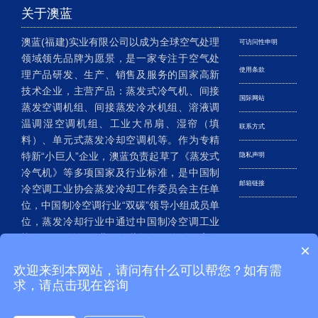
关于澳蓝
澳蓝(福建)实业有限公司以成为全球空气处理
可访问性申明
领域领先品牌为愿景，是一家专注于空气处
使用条款
理产品研发、生产、销售及服务的国家高新
技术企业，主营产品：蒸发式冷气机、间接
国际网站
蒸发空调机组、间接蒸发冷水机组、溶液调
温调湿空调机组、工业大吊扇、湿帘（填
联系方式
料）、单元式蒸发冷却空调机等。作为专精
特新“小巨人”企业，澳蓝负责起草了《蒸发式
隐私声明
冷气机》等多项国家及行业标准，是中国制
邮箱链接
冷空调工业协会蒸发冷却工作委员会主任单
位，中国制冷空调行业“双碳”领导小组成员单
位，蒸发冷却行业中通过中国制冷空调工业
协会CRAA认证企业。澳蓝拥有20多件国家发
×
明专利、200多件实用新型及外观设计专利，
欢迎来到本网站，请问有什么可以帮您？如有需
已成为我国蒸发冷却空调行业的老牌企
求，请点击现在咨询
业……