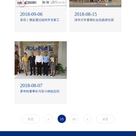
2018-09-06
2018-08-15
喜讯丨澳蓝通过福州市专家工
清华大学暑期社会实践师生团
作站评审，企业科学技术协会
队到访澳蓝受到热烈欢迎！
获批！
2018-08-07
黄华铃董事长与安小林副总经
理赴沈阳澳蓝节能科技有限公
司参观考察
首页
«
15
16
»
末页