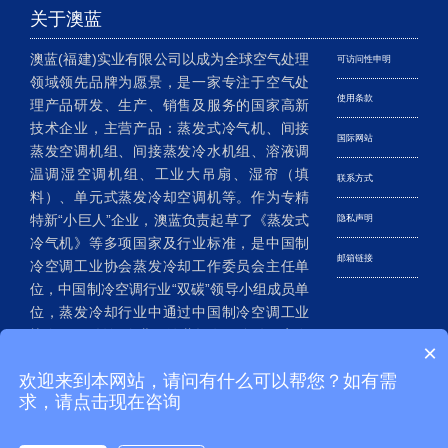
关于澳蓝
澳蓝(福建)实业有限公司以成为全球空气处理
可访问性申明
领域领先品牌为愿景，是一家专注于空气处
使用条款
理产品研发、生产、销售及服务的国家高新
技术企业，主营产品：蒸发式冷气机、间接
国际网站
蒸发空调机组、间接蒸发冷水机组、溶液调
温调湿空调机组、工业大吊扇、湿帘（填
联系方式
料）、单元式蒸发冷却空调机等。作为专精
特新“小巨人”企业，澳蓝负责起草了《蒸发式
隐私声明
冷气机》等多项国家及行业标准，是中国制
邮箱链接
冷空调工业协会蒸发冷却工作委员会主任单
位，中国制冷空调行业“双碳”领导小组成员单
位，蒸发冷却行业中通过中国制冷空调工业
协会CRAA认证企业。澳蓝拥有20多件国家发
×
明专利、200多件实用新型及外观设计专利，
欢迎来到本网站，请问有什么可以帮您？如有需
已成为我国蒸发冷却空调行业的老牌企
求，请点击现在咨询
业……