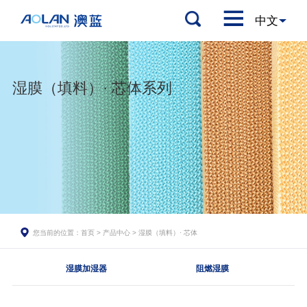
湿膜（填料）· 芯体系列
您当前的位置：
首页
>
产品中心
>
湿膜（填料）· 芯体
湿膜加湿器
阻燃湿膜